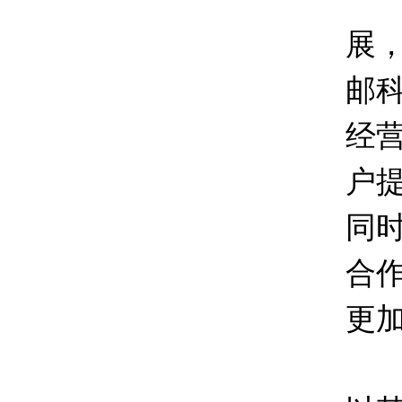
展
邮
经
户
同
合
更
总