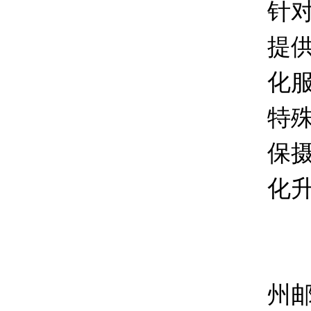
针
提
化
特
保
化
在
州