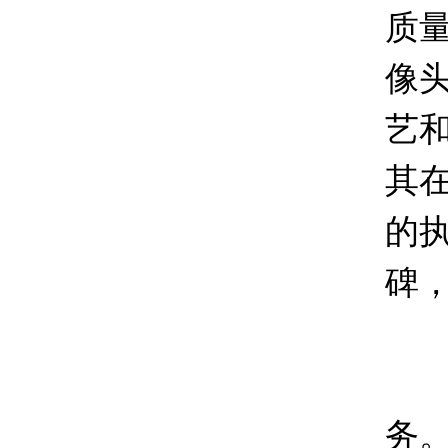
质
像
艺
其
的
碑
除
务