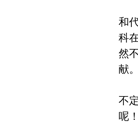
其
和
科
然
献
下
不
呢