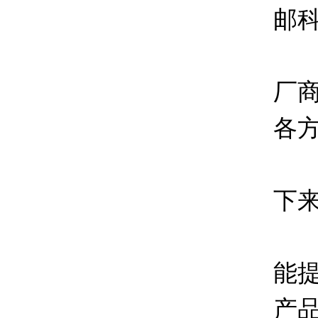
邮
厂
各
下
能
产