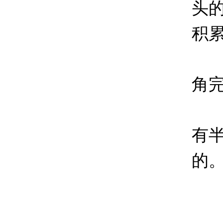
头
积
角
有
的
为
我