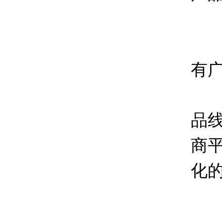
摄
现
有
一
品
商
化
摄
当